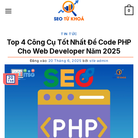
Bỏ
qua
0
nội
dung
TIN TỨC
Top 4 Công Cụ Tốt Nhất Để Code PHP
Cho Web Developer Năm 2025
Đăng vào
20 Tháng 6, 2025
bởi
stk-admin
20
Th6